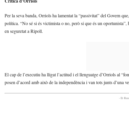
Crítica d’Orriols
Per la seva banda, Orriols ha lamentat la “passivitat” del Govern que,
política. “No sé si és victimista o no, però sí que és un oportunista”,
en seguretat a Ripoll.
El cap de l’executiu ha lligat l’actitud i el llenguatge d’Orriols al “f
posen d’acord amb això de la independència i van tots junts d’una vega
- Et Re