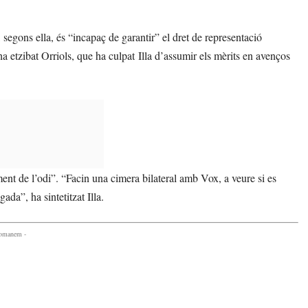
 segons ella, és “incapaç de garantir” el dret de representació
 ha etzibat Orriols, que ha culpat Illa d’assumir els mèrits en avenços
oment de l’odi”. “Facin una cimera bilateral amb Vox, a veure si es
da”, ha sintetitzat Illa.
comanem -