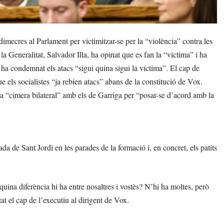
ecres al Parlament per victimitzar-se per la “violència” contra les
 la Generalitat, Salvador Illa, ha opinat que es fan la “víctima” i ha
, ha condemnat els atacs “sigui quina sigui la víctima”. El cap de
e els socialistes “ja rebien atacs” abans de la constitució de Vox.
 una “cimera bilateral” amb els de Garriga per “posar-se d’acord amb la
da de Sant Jordi en les parades de la formació i, en concret, els patits
quina diferència hi ha entre nosaltres i vostès? N’hi ha moltes, però
t el cap de l’executiu al dirigent de Vox.