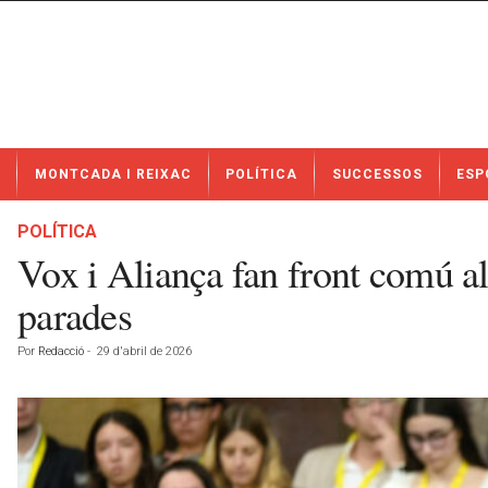
N
MONTCADA I REIXAC
POLÍTICA
SUCCESSOS
ESP
o
t
í
POLÍTICA
c
Vox i Aliança fan front comú al
i
e
parades
s
d
Por
Redacció
-
29 d'abril de 2026
e
M
o
n
t
c