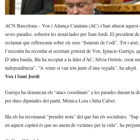
ACN Barcelona – Vox i Aliança Catalana (AC) s’han alineat aquest dim
seves parades, sobretot les instal·lades per Sant Jordi. El president de
reclamat que reflexionin sobre els seus “foments de l’odi”. Tot i això
l’executiu ha recordat al secretari general de Vox, Ignacio Garriga, qu
D’altra banda, Illa ha receptat a la líder d’AC, Sílvia Orriols, crear
independència”. “A veure si van tots junts d’una vegada”, ha afegit.
Vox i Sant Jordi
Garriga ha denunciat els “atacs coordinats” a les parades durant la dia
per dues diputades del partit, Mónica Lora i Júlia Calvet.
Illa els ha recomanat “prendre nota” del que fan els socialistes. “Sap 
en aquest capítol és que no anem de víctimes per la vida”, ha pregunta